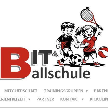
MITGLIEDSCHAFT
TRAININGSGRUPPEN
PARTNE
ERIENFREIZEIT
PARTNER
KONTAKT
KICKOLIN