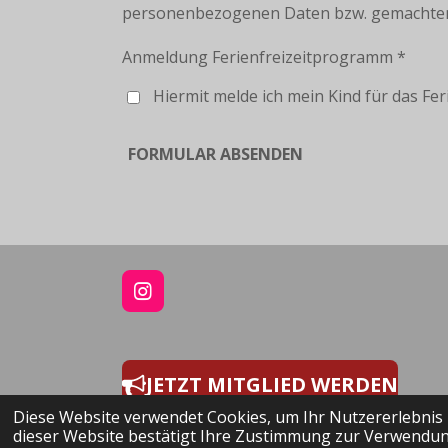
personenbezogenen Daten bzw. gemachten
Anmeldung Ferienfreizeitprogramm *
Hiermit melde ich mein Kind für das Fer
FORMULAR ABSENDEN
I
N
S
T
A
JETZT MITGLIED WERDEN
G
R
Diese Website verwendet Cookies, um Ihr Nutzererlebnis
© 2023 BitBallschule e.V.
A
dieser Website bestätigt Ihre Zustimmung zur Verwendun