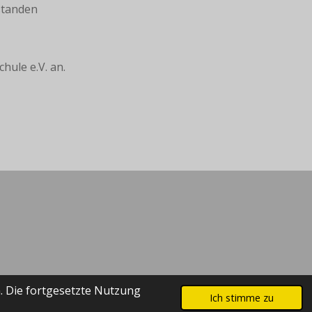
standen
hule e.V. an.
. Die fortgesetzte Nutzung
Ich stimme zu